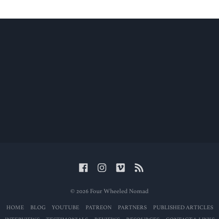
© 2026 Four Wheeled Nomad
HOME
BLOG
YOUTUBE
PATREON
PARTNERS
PUBLISHED ARTICLES